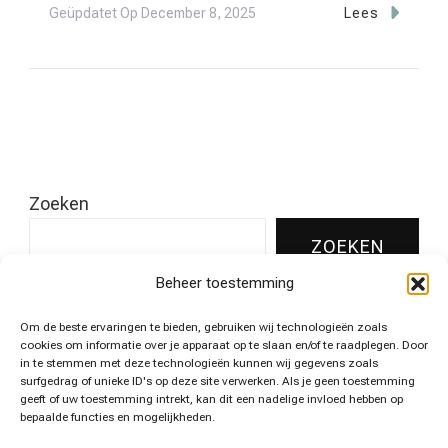
Geüpdatet Op
December 8, 2025
Lees
Zoeken
ZOEKEN
Beheer toestemming
Om de beste ervaringen te bieden, gebruiken wij technologieën zoals
Leukste pins voor jouw huis!
cookies om informatie over je apparaat op te slaan en/of te raadplegen. Door
in te stemmen met deze technologieën kunnen wij gegevens zoals
surfgedrag of unieke ID's op deze site verwerken. Als je geen toestemming
geeft of uw toestemming intrekt, kan dit een nadelige invloed hebben op
bepaalde functies en mogelijkheden.