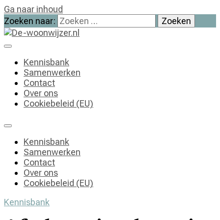
Ga naar inhoud
Zoeken naar:
De-woonwijzer.nl
| Lees alles op het gebied van wonen
Kennisbank
Samenwerken
Contact
Over ons
Cookiebeleid (EU)
Kennisbank
Samenwerken
Contact
Over ons
Cookiebeleid (EU)
Kennisbank