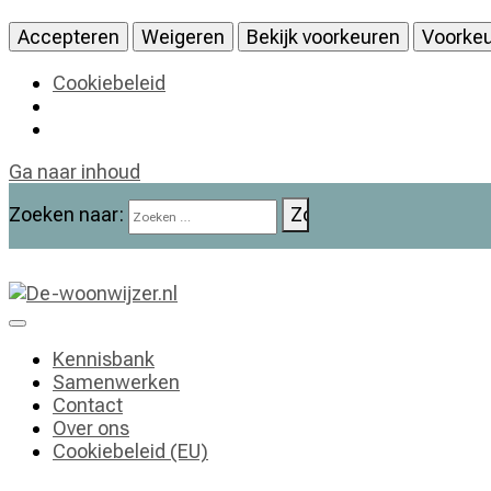
Accepteren
Weigeren
Bekijk voorkeuren
Voorkeu
Cookiebeleid
Ga naar inhoud
Zoeken naar:
De-woonwijzer.nl
| Lees alles op het gebied van wonen
Kennisbank
Samenwerken
Contact
Over ons
Cookiebeleid (EU)