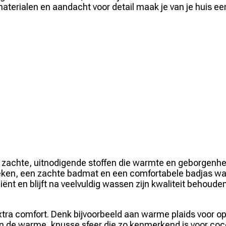
aterialen en aandacht voor detail maak je van je huis ee
 zachte, uitnodigende stoffen die warmte en geborgenhei
oeken, een zachte badmat en een comfortabele badjas wa
iënt en blijft na veelvuldig wassen zijn kwaliteit behoud
tra comfort. Denk bijvoorbeeld aan warme plaids voor op
aan de warme, knusse sfeer die zo kenmerkend is voor co