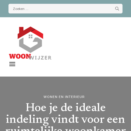
Zoeken
naar:
De-woonwijzer.nl
| Lees alles op het gebied van wonen
WONEN EN INTERIEUR
Hoe je de ideale
indeling vindt voor een