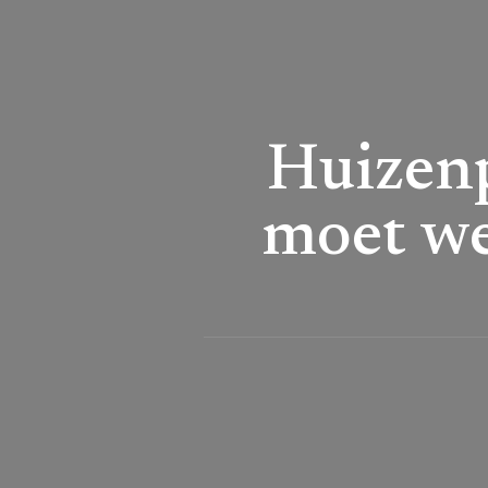
Huizenp
moet we