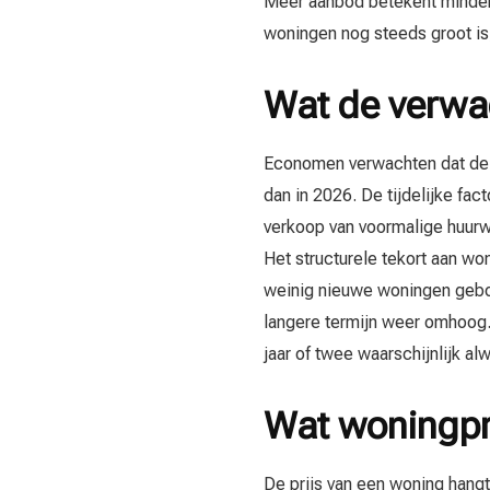
Meer aanbod betekent minder 
woningen nog steeds groot is,
Wat de verwac
Economen verwachten dat de st
dan in 2026. De tijdelijke fa
verkoop van voormalige huurwo
Het structurele tekort aan wo
weinig nieuwe woningen gebou
langere termijn weer omhoog. 
jaar of twee waarschijnlijk al
Wat woningpri
De prijs van een woning hangt