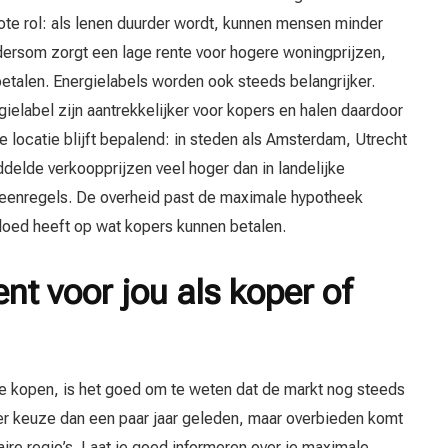
ote rol: als lenen duurder wordt, kunnen mensen minder
ndersom zorgt een lage rente voor hogere woningprijzen,
alen. Energielabels worden ook steeds belangrijker.
elabel zijn aantrekkelijker voor kopers en halen daardoor
 locatie blijft bepalend: in steden als Amsterdam, Utrecht
delde verkoopprijzen veel hoger dan in landelijke
 leenregels. De overheid past de maximale hypotheek
vloed heeft op wat kopers kunnen betalen.
nt voor jou als koper of
 te kopen, is het goed om te weten dat de markt nog steeds
eer keuze dan een paar jaar geleden, maar overbieden komt
aire regio’s. Laat je goed informeren over je maximale