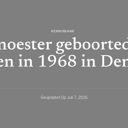
KENNISBANK
noester geboorte
en in 1968 in De
Geüpdatet Op
Juli 7, 2026