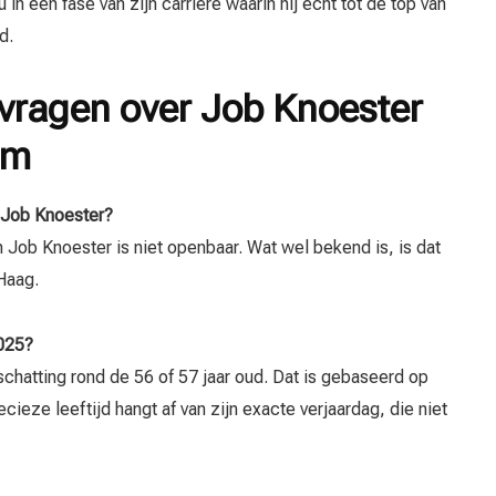
n een fase van zijn carrière waarin hij echt tot de top van
d.
vragen over Job Knoester
um
 Job Knoester?
Job Knoester is niet openbaar. Wat wel bekend is, is dat
 Haag.
2025?
schatting rond de 56 of 57 jaar oud. Dat is gebaseerd op
cieze leeftijd hangt af van zijn exacte verjaardag, die niet