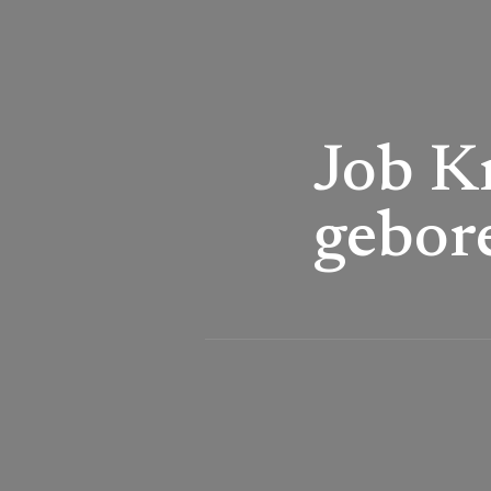
Job K
gebor