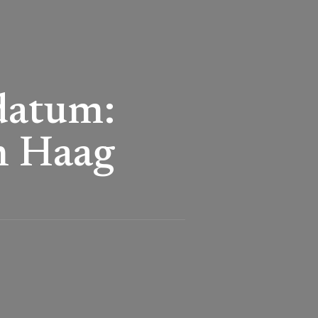
datum:
n Haag