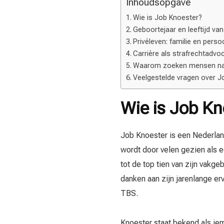
Inhoudsopgave
Wie is Job Knoester?
Geboortejaar en leeftijd va
Privéleven: familie en persoo
Carrière als strafrechtadvo
Waarom zoeken mensen naa
Veelgestelde vragen over 
Wie is Job Kn
Job Knoester is een Nederland
wordt door velen gezien als 
tot de top tien van zijn vakge
danken aan zijn jarenlange er
TBS.
Knoester staat bekend als iem