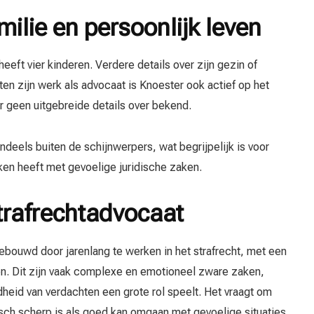
milie en persoonlijk leven
eeft vier kinderen. Verdere details over zijn gezin of
iten zijn werk als advocaat is Knoester ook actief op het
er geen uitgebreide details over bekend.
endeels buiten de schijnwerpers, wat begrijpelijk is voor
ken heeft met gevoelige juridische zaken.
strafrechtadvocaat
ebouwd door jarenlang te werken in het strafrecht, met een
n. Dit zijn vaak complexe en emotioneel zware zaken,
heid van verdachten een grote rol speelt. Het vraagt om
sch scherp is als goed kan omgaan met gevoelige situaties.