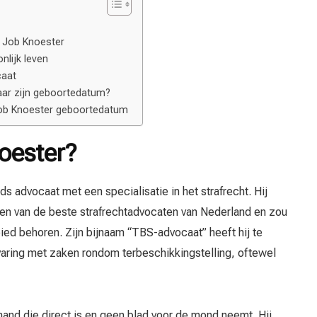
n Job Knoester
nlijk leven
caat
r zijn geboortedatum?
Job Knoester geboortedatum
oester?
s advocaat met een specialisatie in het strafrecht. Hij
een van de beste strafrechtadvocaten van Nederland en zou
bied behoren. Zijn bijnaam “TBS-advocaat” heeft hij te
varing met zaken rondom terbeschikkingstelling, oftewel
and die direct is en geen blad voor de mond neemt. Hij