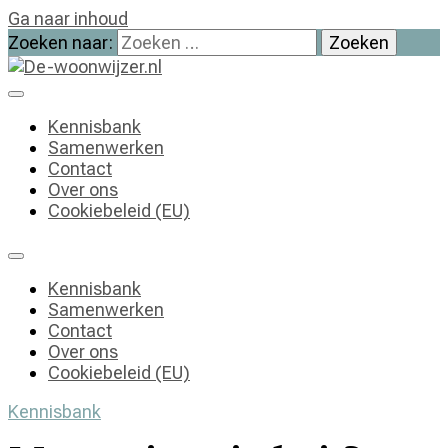
Ga naar inhoud
Zoeken naar:
De-woonwijzer.nl
| Lees alles op het gebied van wonen
Kennisbank
Samenwerken
Contact
Over ons
Cookiebeleid (EU)
Kennisbank
Samenwerken
Contact
Over ons
Cookiebeleid (EU)
Kennisbank