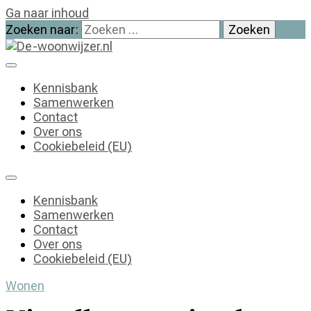
Ga naar inhoud
Zoeken naar:
De-woonwijzer.nl
| Lees alles op het gebied van wonen
Kennisbank
Samenwerken
Contact
Over ons
Cookiebeleid (EU)
Kennisbank
Samenwerken
Contact
Over ons
Cookiebeleid (EU)
Wonen