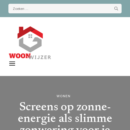
Zoeken
naar:
De-woonwijzer.nl
| Lees alles op het gebied van wonen
WONEN
Screens op zonne-
energie als slimme