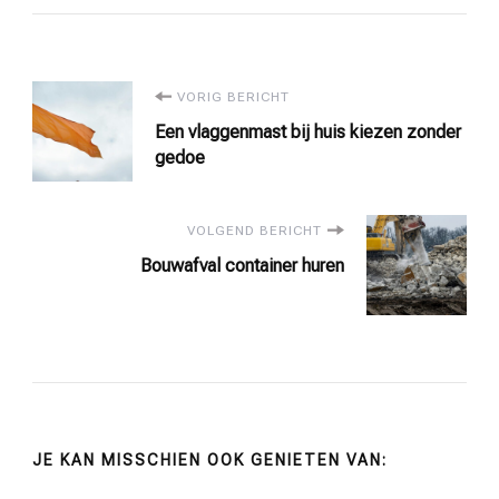
Bericht
VORIG BERICHT
Een vlaggenmast bij huis kiezen zonder
navigatie
gedoe
VOLGEND BERICHT
Bouwafval container huren
JE KAN MISSCHIEN OOK GENIETEN VAN: