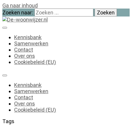
Ga naar inhoud
Zoeken naar:
De-woonwijzer.nl
| Lees alles op het gebied van wonen
Kennisbank
Samenwerken
Contact
Over ons
Cookiebeleid (EU)
Kennisbank
Samenwerken
Contact
Over ons
Cookiebeleid (EU)
Tags