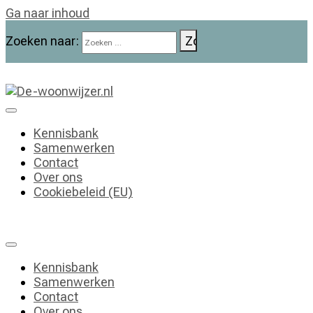
Ga naar inhoud
Zoeken naar:
De-woonwijzer.nl
| Lees alles op het gebied van wonen
Kennisbank
Samenwerken
Contact
Over ons
Cookiebeleid (EU)
Kennisbank
Samenwerken
Contact
Over ons