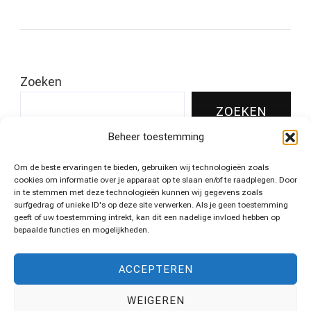
Zoeken
ZOEKEN
Beheer toestemming
Om de beste ervaringen te bieden, gebruiken wij technologieën zoals
Leukste pins voor jouw huis!
cookies om informatie over je apparaat op te slaan en/of te raadplegen. Door
in te stemmen met deze technologieën kunnen wij gegevens zoals
surfgedrag of unieke ID's op deze site verwerken. Als je geen toestemming
geeft of uw toestemming intrekt, kan dit een nadelige invloed hebben op
bepaalde functies en mogelijkheden.
Algemene voorwaarden
ACCEPTEREN
WEIGEREN
Disclaimer