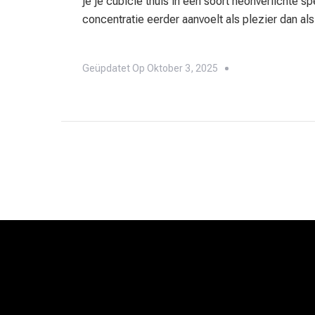
je je cubicle thuis in een soort neonverlichte 
concentratie eerder aanvoelt als plezier dan al
Geüpdatet Op
Oktober 3, 2025