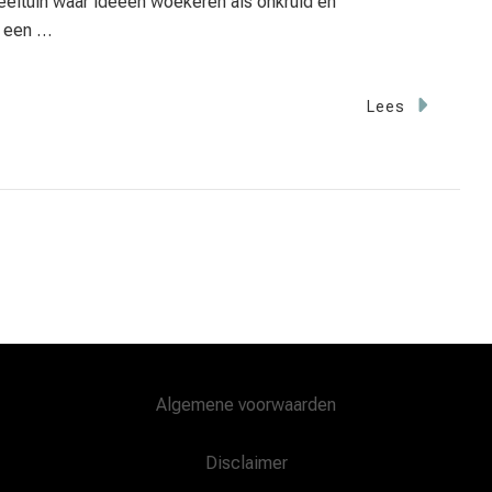
speeltuin waar ideeën woekeren als onkruid en
s een …
Lees
Algemene voorwaarden
Disclaimer