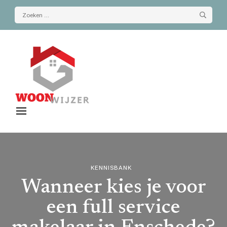
Zoeken
naar:
De-woonwijzer.nl
| Lees alles op het gebied van wonen
KENNISBANK
Wanneer kies je voor
een full service