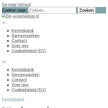
Ga naar inhoud
Zoeken naar:
De-woonwijzer.nl
| Lees alles op het gebied van wonen
Kennisbank
Samenwerken
Contact
Over ons
Cookiebeleid (EU)
Kennisbank
Samenwerken
Contact
Over ons
Cookiebeleid (EU)
Kennisbank