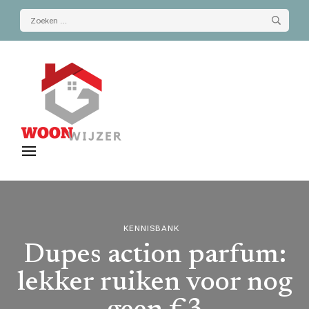
Zoeken
naar:
De-woonwijzer.nl
| Lees alles op het gebied van wonen
KENNISBANK
Dupes action parfum:
lekker ruiken voor nog