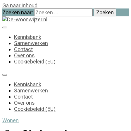
Ga naar inhoud
Zoeken naar:
De-woonwijzer.nl
| Lees alles op het gebied van wonen
Kennisbank
Samenwerken
Contact
Over ons
Cookiebeleid (EU)
Kennisbank
Samenwerken
Contact
Over ons
Cookiebeleid (EU)
Wonen