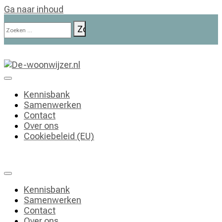
Ga naar inhoud
Zoeken
naar:
De-woonwijzer.nl
| Lees alles op het gebied van wonen
Kennisbank
Samenwerken
Contact
Over ons
Cookiebeleid (EU)
Kennisbank
Samenwerken
Contact
Over ons