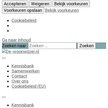
Accepteren
Weigeren
Bekijk voorkeuren
Voorkeuren opslaan
Bekijk voorkeuren
Cookiebeleid
Ga naar inhoud
Zoeken naar:
De-woonwijzer.nl
| Lees alles op het gebied van wonen
Kennisbank
Samenwerken
Contact
Over ons
Cookiebeleid (EU)
Kennisbank