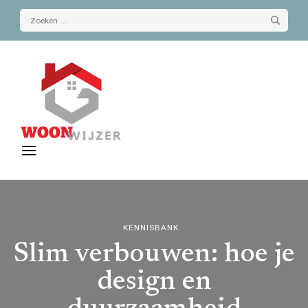
Zoeken
naar:
De-woonwijzer.nl
| Lees alles op het gebied van wonen
KENNISBANK
Slim verbouwen: hoe je
design en