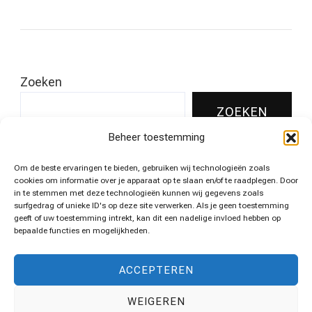
Zoeken
ZOEKEN
Beheer toestemming
Om de beste ervaringen te bieden, gebruiken wij technologieën zoals
Leukste pins voor jouw huis!
cookies om informatie over je apparaat op te slaan en/of te raadplegen. Door
in te stemmen met deze technologieën kunnen wij gegevens zoals
surfgedrag of unieke ID's op deze site verwerken. Als je geen toestemming
geeft of uw toestemming intrekt, kan dit een nadelige invloed hebben op
bepaalde functies en mogelijkheden.
Algemene voorwaarden
ACCEPTEREN
WEIGEREN
Disclaimer