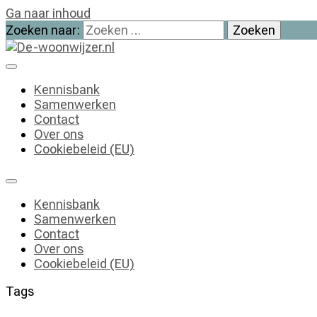
Ga naar inhoud
Zoeken naar:
De-woonwijzer.nl
| Lees alles op het gebied van wonen
Kennisbank
Samenwerken
Contact
Over ons
Cookiebeleid (EU)
Kennisbank
Samenwerken
Contact
Over ons
Cookiebeleid (EU)
Tags