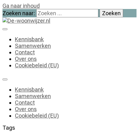
Ga naar inhoud
Zoeken naar:
De-woonwijzer.nl
| Lees alles op het gebied van wonen
Kennisbank
Samenwerken
Contact
Over ons
Cookiebeleid (EU)
Kennisbank
Samenwerken
Contact
Over ons
Cookiebeleid (EU)
Tags