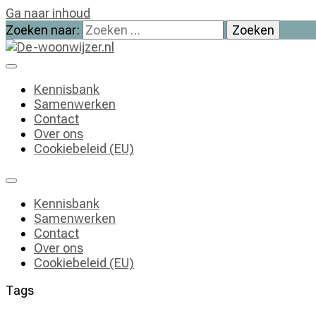
Ga naar inhoud
Zoeken naar:
De-woonwijzer.nl
| Lees alles op het gebied van wonen
Kennisbank
Samenwerken
Contact
Over ons
Cookiebeleid (EU)
Kennisbank
Samenwerken
Contact
Over ons
Cookiebeleid (EU)
Tags