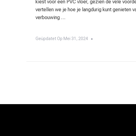
kiest voor een PVC vloer, gezien de vele voordel
vertellen we je hoe je langdurig kunt genieten v
verbouwing …
Geüpdatet Op
Mei 31, 2024