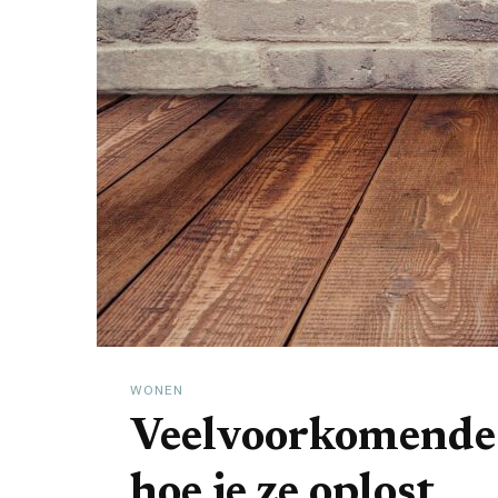
WONEN
Veelvoorkomende
hoe je ze oplost