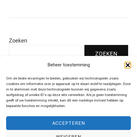
Zoeken
ZOEKEN
Beheer toestemming
Om de beste ervaringen te bieden, gebruiken wij technologieën zoals
Leukste pins voor jouw huis!
cookies om informatie over je apparaat op te slaan en/of te raadplegen. Door
in te stemmen met deze technologieën kunnen wij gegevens zoals
surfgedrag of unieke ID's op deze site verwerken. Als je geen toestemming
geeft of uw toestemming intrekt, kan dit een nadelige invloed hebben op
bepaalde functies en mogelijkheden.
Algemene voorwaarden
ACCEPTEREN
WEIGEREN