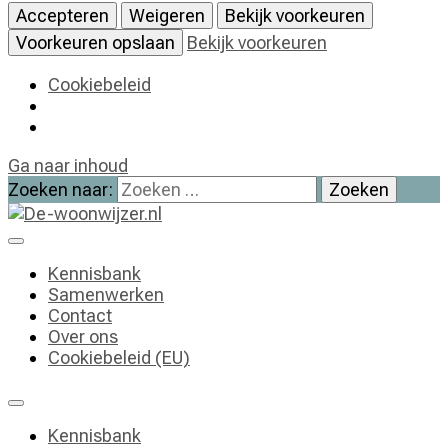
Accepteren
Weigeren
Bekijk voorkeuren
Voorkeuren opslaan
Bekijk voorkeuren
Cookiebeleid
Ga naar inhoud
Zoeken naar:
De-woonwijzer.nl
| Lees alles op het gebied van wonen
Kennisbank
Samenwerken
Contact
Over ons
Cookiebeleid (EU)
Kennisbank