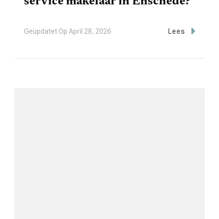
service makelaar in Enschede?
Geüpdatet Op
April 28, 2026
Lees