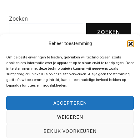
Zoeken
ZOEKEN
Beheer toestemming
Om de beste ervaringen te bieden, gebruiken wij technologieën zoals
Leukste pins voor jouw huis!
cookies om informatie over je apparaat op te slaan en/of te raadplegen. Door
in te stemmen met deze technologieën kunnen wij gegevens zoals
surfgedrag of unieke ID's op deze site verwerken. Als je geen toestemming
geeft of uw toestemming intrekt, kan dit een nadelige invloed hebben op
bepaalde functies en mogelijkheden.
Algemene voorwaarden
ACCEPTEREN
WEIGEREN
Disclaimer
BEKIJK VOORKEUREN
Travel Vista | Developed By
Blossom Themes
. Powered