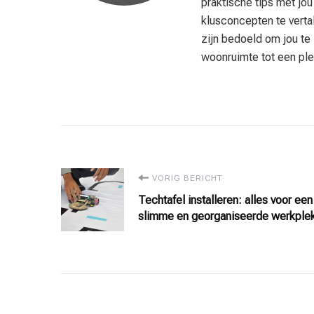
praktische tips met jo
klusconcepten te vertal
zijn bedoeld om jou te
woonruimte tot een plek
Bericht
VORIG BERICHT
Techtafel installeren: alles voor een
navigatie
slimme en georganiseerde werkple