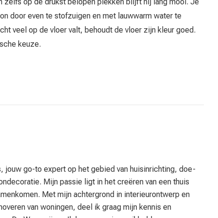
 zelfs op de drukst belopen plekken blijft hij lang mooi. Je
oon door even te stofzuigen en met lauwwarm water te
icht veel op de vloer valt, behoudt de vloer zijn kleur goed.
ische keuze.
, jouw go-to expert op het gebied van huisinrichting, doe-
ndecoratie. Mijn passie ligt in het creëren van een thuis
samenkomen. Met mijn achtergrond in interieurontwerp en
enoveren van woningen, deel ik graag mijn kennis en