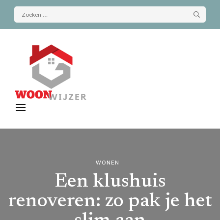
Zoeken
naar:
De-woonwijzer.nl
| Lees alles op het gebied van wonen
WONEN
Een klushuis
renoveren: zo pak je het