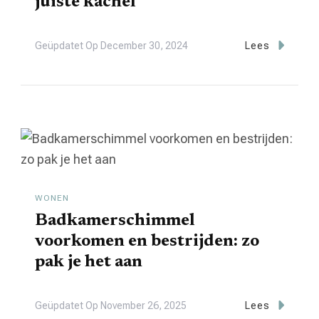
juiste kachel
Geüpdatet Op
December 30, 2024
Lees
WONEN
Badkamerschimmel
voorkomen en bestrijden: zo
pak je het aan
Geüpdatet Op
November 26, 2025
Lees