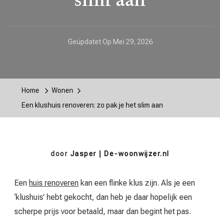
slim aan
Geüpdatet Op
Mei 29, 2026
Home
Wonen
Een klushuis renoveren: zo pak je het slim aan
door
Jasper | De-woonwijzer.nl
Een
huis renoveren
kan een flinke klus zijn. Als je een
‘klushuis’ hebt gekocht, dan heb je daar hopelijk een
scherpe prijs voor betaald, maar dan begint het pas.