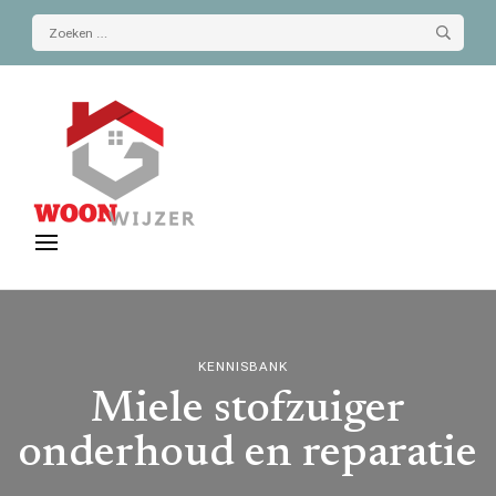
Zoeken
naar:
De-woonwijzer.nl
| Lees alles op het gebied van wonen
KENNISBANK
Miele stofzuiger
onderhoud en reparatie