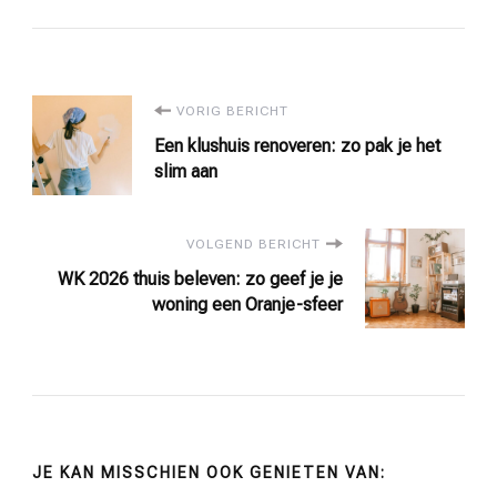
Bericht
VORIG BERICHT
Een klushuis renoveren: zo pak je het
navigatie
slim aan
VOLGEND BERICHT
WK 2026 thuis beleven: zo geef je je
woning een Oranje-sfeer
JE KAN MISSCHIEN OOK GENIETEN VAN: