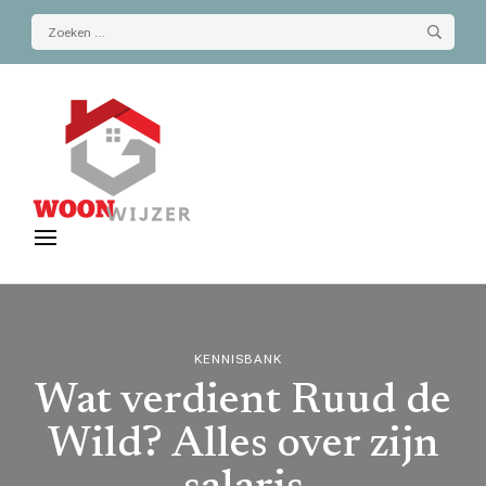
Zoeken
naar:
De-woonwijzer.nl
| Lees alles op het gebied van wonen
KENNISBANK
Wat verdient Ruud de
Wild? Alles over zijn