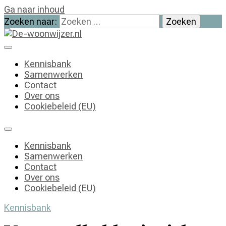
Ga naar inhoud
Zoeken naar:
De-woonwijzer.nl
| Lees alles op het gebied van wonen
Kennisbank
Samenwerken
Contact
Over ons
Cookiebeleid (EU)
Kennisbank
Samenwerken
Contact
Over ons
Cookiebeleid (EU)
Kennisbank