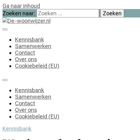
Ga naar inhoud
Zoeken naar:
De-woonwijzer.nl
| Lees alles op het gebied van wonen
Kennisbank
Samenwerken
Contact
Over ons
Cookiebeleid (EU)
Kennisbank
Samenwerken
Contact
Over ons
Cookiebeleid (EU)
Kennisbank